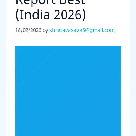
Report Best
(India 2026)
18/02/2026
by
shretavasave5@gmail.com