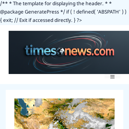
/** * The template for displaying the header. * *
@package GeneratePress */ if ( ! defined( 'ABSPATH' ) )
Skip
{ exit; // Exit if accessed directly. } ?>
to
content
Menu