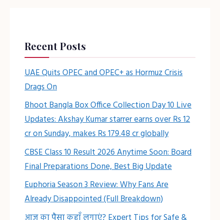
Recent Posts
UAE Quits OPEC and OPEC+ as Hormuz Crisis
Drags On
Bhoot Bangla Box Office Collection Day 10 Live
Updates: Akshay Kumar starrer earns over Rs 12
cr on Sunday, makes Rs 179.48 cr globally
CBSE Class 10 Result 2026 Anytime Soon: Board
Final Preparations Done, Best Big Update
Euphoria Season 3 Review: Why Fans Are
Already Disappointed (Full Breakdown)
आज का पैसा कहाँ लगाएं? Expert Tips for Safe &