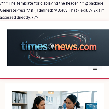
/** * The template for displaying the header. * * @package
GeneratePress */ if ( ! defined( 'ABSPATH' ) ) { exit; // Exit if
Skip
accessed directly. } ?>
to
content
Menu