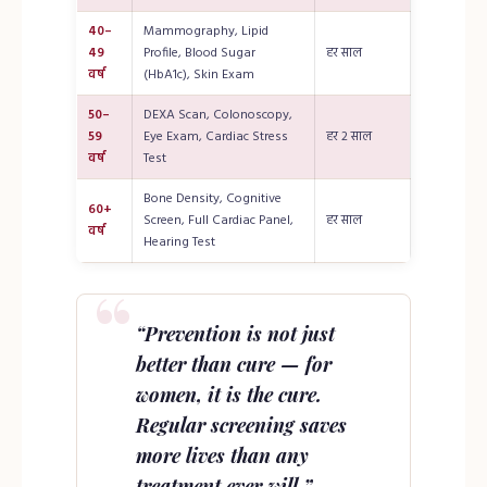
40–
Mammography, Lipid
49
Profile, Blood Sugar
हर साल
वर्ष
(HbA1c), Skin Exam
50–
DEXA Scan, Colonoscopy,
59
Eye Exam, Cardiac Stress
हर 2 साल
वर्ष
Test
Bone Density, Cognitive
60+
Screen, Full Cardiac Panel,
हर साल
वर्ष
Hearing Test
“Prevention is not just
better than cure — for
women, it is the cure.
Regular screening saves
more lives than any
treatment ever will.”