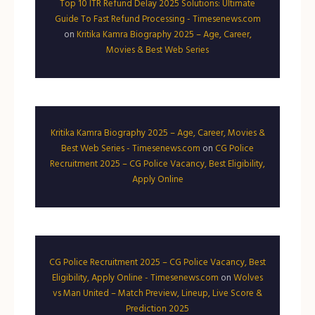
Top 10 ITR Refund Delay 2025 Solutions: Ultimate
Guide To Fast Refund Processing - Timesenews.com
on
Kritika Kamra Biography 2025 – Age, Career,
Movies & Best Web Series
Kritika Kamra Biography 2025 – Age, Career, Movies &
Best Web Series - Timesenews.com
on
CG Police
Recruitment 2025 – CG Police Vacancy, Best Eligibility,
Apply Online
CG Police Recruitment 2025 – CG Police Vacancy, Best
Eligibility, Apply Online - Timesenews.com
on
Wolves
vs Man United – Match Preview, Lineup, Live Score &
Prediction 2025