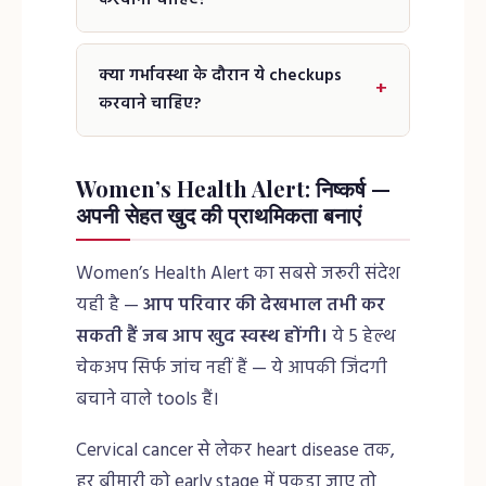
नजदीकी lab ढूंढें।
DEXA Scan bone mineral density measure
करता है। 50 साल के बाद या menopause के तुरंत
क्या गर्भावस्था के दौरान ये checkups
+
बाद Women’s Health Alert guidance के अनुसार
करवाने चाहिए?
यह test जरूरी है। इससे osteoporosis का early
diagnosis हो जाता है।
हाँ। गर्भावस्था में thyroid, blood sugar (GDM
screening), Hb, Vitamin D और BP की नियमित
Women’s Health Alert: निष्कर्ष —
जांच अनिवार्य है। अपने OB-GYN के निर्देशों का पालन
अपनी सेहत खुद की प्राथमिकता बनाएं
करें।
Women’s Health Alert का सबसे जरूरी संदेश
यही है —
आप परिवार की देखभाल तभी कर
सकती हैं जब आप खुद स्वस्थ होंगी।
ये 5 हेल्थ
चेकअप सिर्फ जांच नहीं हैं — ये आपकी जिंदगी
बचाने वाले tools हैं।
Cervical cancer से लेकर heart disease तक,
हर बीमारी को early stage में पकड़ा जाए तो