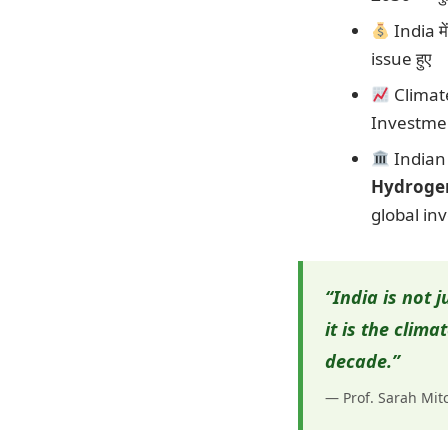
India मे
issue हुए
Climate
Investment
Indian
Hydrogen
global inve
“India is not 
it is the clima
decade.”
— Prof. Sarah Mitc