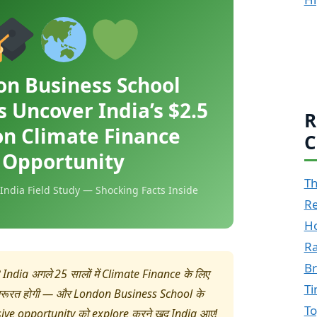
n Business School
 Uncover India’s $2.5
R
ion Climate Finance
C
Opportunity
Th
 India Field Study — Shocking Facts Inside
Re
Ho
Ra
Br
?
India अगले 25 सालों में Climate Finance के लिए
T
रूरत होगी — और London Business School के
To
ive opportunity को explore करने खुद India आए!