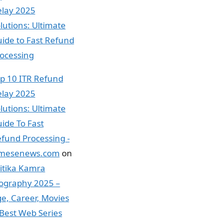
lay 2025
lutions: Ultimate
ide to Fast Refund
ocessing
p 10 ITR Refund
lay 2025
lutions: Ultimate
ide To Fast
fund Processing -
imesenews.com
on
itika Kamra
ography 2025 –
e, Career, Movies
Best Web Series