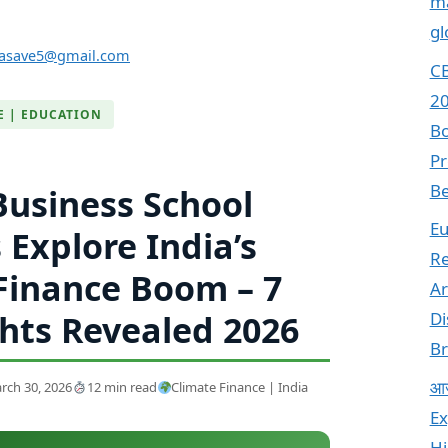
ma
gl
vasave5@gmail.com
CB
20
E | EDUCATION
Bo
Pr
Be
usiness School
Eu
 Explore India’s
Re
Finance Boom – 7
Ar
ghts Revealed 2026
Di
B
आज
rch 30, 2026
12 min read
Climate Finance | India
Ex
Hi