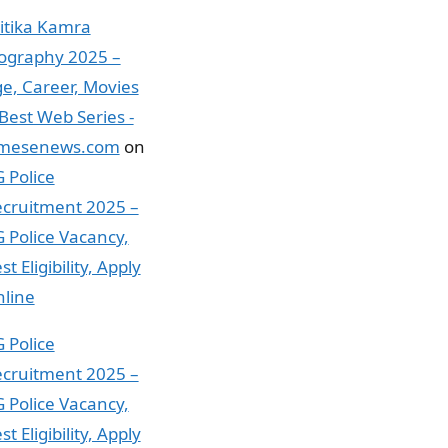
itika Kamra
ography 2025 –
e, Career, Movies
Best Web Series -
imesenews.com
on
 Police
cruitment 2025 –
 Police Vacancy,
st Eligibility, Apply
line
 Police
cruitment 2025 –
 Police Vacancy,
st Eligibility, Apply