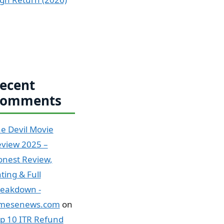
ecent
omments
e Devil Movie
view 2025 –
nest Review,
ting & Full
eakdown -
imesenews.com
on
p 10 ITR Refund