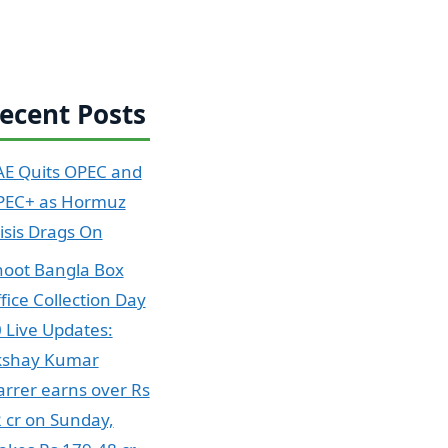
ecent Posts
E Quits OPEC and
PEC+ as Hormuz
isis Drags On
oot Bangla Box
fice Collection Day
 Live Updates:
kshay Kumar
arrer earns over Rs
 cr on Sunday,