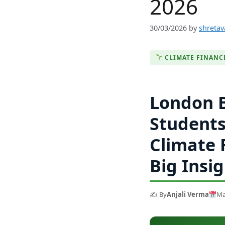
2026
30/03/2026
by
shreta
CLIMATE FINANC
London B
Students
Climate 
Big Insi
✍️ By
Anjali Verma
Ma