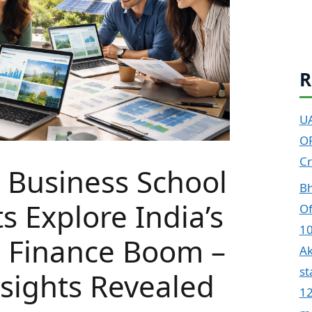
R
UA
O
Cr
 Business School
Bh
s Explore India’s
Of
10
e Finance Boom –
A
st
nsights Revealed
12