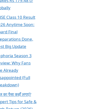
kes Rs 179.48 cr
obally
SE Class 10 Result
26 Anytime Soon:
ard Final
eparations Done,
st Big Update
phoria Season 3
view: Why Fans
e Already
sappointed (Full
reakdown)
 का पैसा कहाँ लगाएं?
pert Tips for Safe &
gh Return (2026)