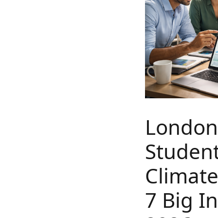
London
Student
Climat
7 Big I