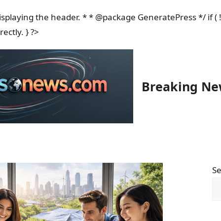
isplaying the header. * * @package GeneratePress */ if ( ! 
Skip
rectly. } ?>
to
content
Breaking Ne
Se