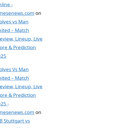
line -
imesenews.com
on
lves vs Man
ited – Match
eview, Lineup, Live
ore & Prediction
025
lves Vs Man
ited – Match
eview, Lineup, Live
ore & Prediction
25 -
imesenews.com
on
B Stuttgart vs