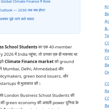
 Global Climate Finance में Role
Kr
Outlook — 2030 तक क्या होगा?
Bi
्सर पूछे जाने वाले सवाल
Ag
& 
T
CG
s School Students
का एक 40-member
Re
2026 में India पहुंचा, तो उनका एक ही मकसद था
CG
ढ़ते
Climate Finance market
को ground
Be
्होंने Mumbai, Delhi, Ahmedabad और
On
policymakers, green bond issuers, और
tartups से मुलाकात की।
CG
Re
 सिर्फ London Business School Students की
CG
ia की green economy की असली power दुनिया के
Be