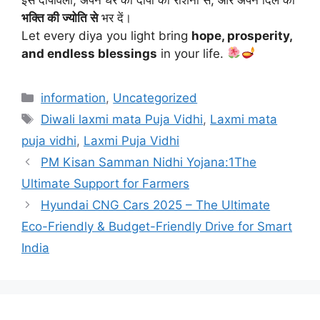
भक्ति की ज्योति से
भर दें।
Let every diya you light bring
hope, prosperity,
and endless blessings
in your life.
Categories
information
,
Uncategorized
Tags
Diwali laxmi mata Puja Vidhi
,
Laxmi mata
puja vidhi
,
Laxmi Puja Vidhi
PM Kisan Samman Nidhi Yojana:1The
Ultimate Support for Farmers
Hyundai CNG Cars 2025 – The Ultimate
Eco-Friendly & Budget-Friendly Drive for Smart
India