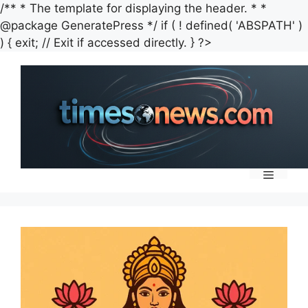
/** * The template for displaying the header. * *
@package GeneratePress */ if ( ! defined( 'ABSPATH' )
Skip
) { exit; // Exit if accessed directly. } ?>
to
content
Menu